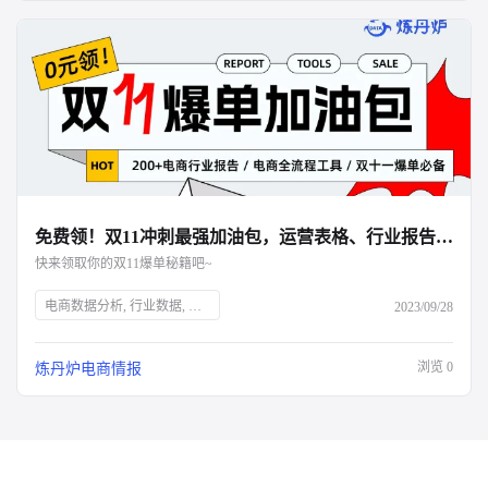
免费领！双11冲刺最强加油包，运营表格、行业报告、面试资料全都有！
快来领取你的双11爆单秘籍吧~
电商数据分析, 行业数据, 品牌数据, 店铺数据, 商品数据, 炼丹炉, 双十一大促, 运营表格, 行业报告, 面试资料, 电商干货包, 免费领取, 大促销售目标规划, 流量渠道复盘, 会员数据复盘, 电商部门绩效晋升, 电商运营利润分析, 出入库明细登记, 库存预警, 电商推广运营计划, 店铺运营每日流水记账, 店铺运营成本统计, 数据洞察, 市场消费趋势, 数字化驱动, 佛系经济, 大健康趋势, 护肤品功能性原料, 户外行业机会点, 男士护肤, 演出经济增长, 年轻人观察
2023/09/28
浏览
0
炼丹炉电商情报