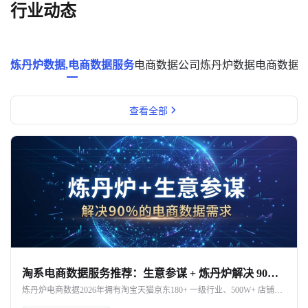
行业动态
炼丹炉数据,电商数据服务
电商数据公司
炼丹炉数据
电商数据
查看全部
淘系电商数据服务推荐：生意参谋 + 炼丹炉解决 90% 的需求
炼丹炉电商数据2026年拥有淘宝天猫京东180+ 一级行业、500W+ 店铺、100 亿+ 商品数据。炼丹炉+生意参谋是高性价比的数据获取和分析组合。生意参谋解决"看自己",炼丹炉解决"看市场、选赛道、做新品、跨平台对比"。本文系统讲清楚"淘系数据分析的核心需求、4 大功能模块、5 步选型法、4 大应用场景",帮淘系商家建立完整的数据工具组合。