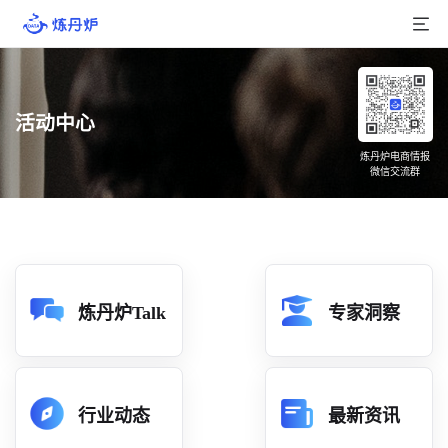
首页
活动中心
产品介绍
炼丹炉电商情报
微信交流群
大数据
行业数据
品牌数据
店铺数据
炼丹炉Talk
专家洞察
商品库
分析
行业动态
最新资讯
组合洞察