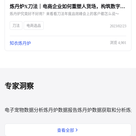
炼丹炉X刀法｜电商企业如何重塑人货场，构筑数字化护城河？-杭州知衣科技
关于我们
炼丹炉究竟好不好用？来看看刀法年度品效峰会上的客户都怎么说～
公司介绍
刀法
电商选品
2023/02/23
合作伙伴计划
浏览
4,901
知衣炼丹炉
商机推荐
行业报告
专家洞察
电子宠物数据分析
炼丹炉数据报告
炼丹炉数据获取和分析
炼丹
查看全部