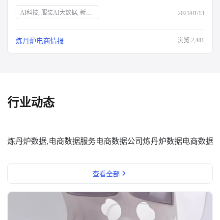
AI科技, 服装AI大数据, 新消费品牌, Z世代, 新中产, 银发经济, 宅经济, 户外经济, 情绪消费, 短视频营销, 直播营销, 登山, 垂钓, 露营, 滑雪, 防疫政策, 保健意识, 宠物经济, 国货崛起
2023/01/13
浏览
2,481
炼丹炉电商情报
行业动态
炼丹炉数据,电商数据服务
电商数据公司
炼丹炉数据
电商数据
查看全部