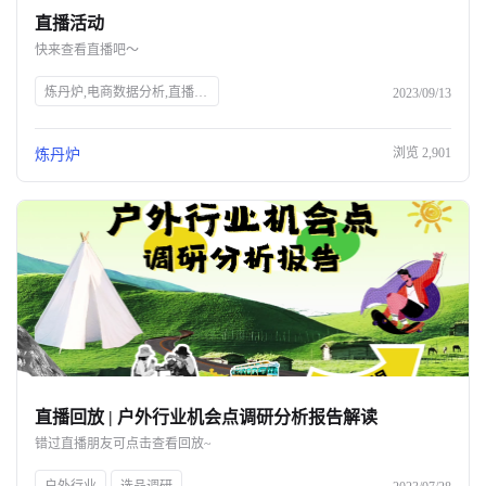
直播活动
关于我们
快来查看直播吧～
公司介绍
炼丹炉,电商数据分析,直播行业解读,宠物行业解读,知衣科技,AI大数据,服装AI
2023/09/13
合作伙伴计划
浏览
2,901
炼丹炉
商机推荐
行业报告
直播回放 | 户外行业机会点调研分析报告解读
错过直播朋友可点击查看回放~