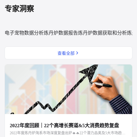
专家洞察
电子宠物数据分析
炼丹炉数据报告
炼丹炉数据获取和分析
炼丹
查看全部
2022年度回顾｜22个高增长赛道&5大消费趋势复盘
2022年度炼丹炉淘系市场深度复盘出炉🔥🔥22个潜力品类及5大市场趋势解读，点击文章阅读～