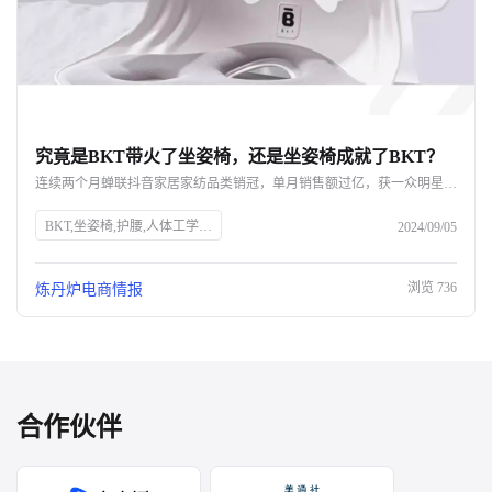
究竟是BKT带火了坐姿椅，还是坐姿椅成就了BKT？
连续两个月蝉联抖音家居家纺品类销冠，单月销售额过亿，获一众明星网红力挺，BKT如何凭借一款坐姿椅实现声量销量双开花？ 即便不断被质疑是“智商税”，好评率却依旧高达98%，成为打工人的新一代工位搭子，BKT坐姿椅爆单的背后，又命中了哪些网红密码？ 究竟是BKT带火了坐姿椅，还是坐姿椅成就了BKT呢？
BKT,坐姿椅,护腰,人体工学,抖音,家居家纺,销量,网红,品牌力,电商布局,直播带货,消费者需求
2024/09/05
浏览
736
炼丹炉电商情报
合作伙伴