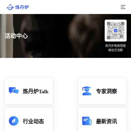
首页
活动中心
产品介绍
炼丹炉电商情报
微信交流群
大数据
行业数据
品牌数据
店铺数据
炼丹炉Talk
专家洞察
商品库
分析
行业动态
最新资讯
组合洞察