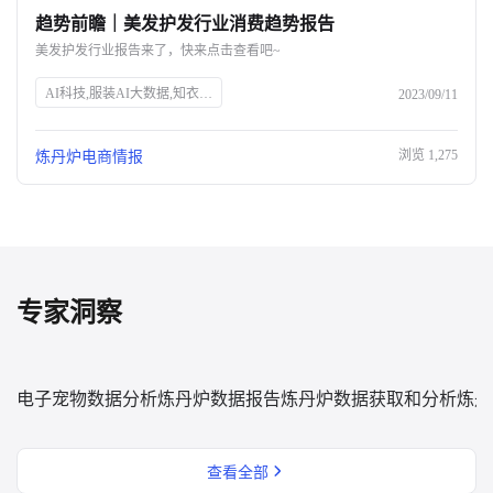
趋势前瞻｜美发护发行业消费趋势报告
关于我们
美发护发行业报告来了，快来点击查看吧~
公司介绍
AI科技,服装AI大数据,知衣科技,头皮护理,防脱生发,美发护发行业,消费趋势,高端头皮精油,洗发水功效,消费者安全,中草药防脱,丰盈蓬松,免洗喷雾,Spes诗裴丝
2023/09/11
合作伙伴计划
浏览
1,275
炼丹炉电商情报
商机推荐
行业报告
专家洞察
电子宠物数据分析
炼丹炉数据报告
炼丹炉数据获取和分析
炼丹
查看全部