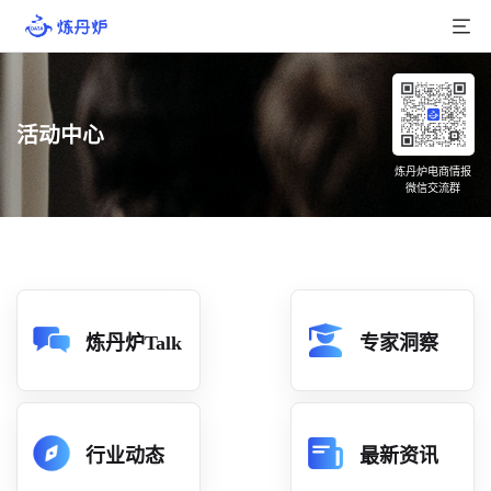
首页
活动中心
产品介绍
炼丹炉电商情报
微信交流群
大数据
行业数据
品牌数据
店铺数据
炼丹炉Talk
专家洞察
商品库
分析
行业动态
最新资讯
组合洞察