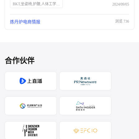
BKT,坐姿椅,护腰,人体工学,抖音,家居家纺,销量,网红,品牌力,电商布局,直播带货,消费者需求
2024/09/05
浏览
736
炼丹炉电商情报
合作伙伴