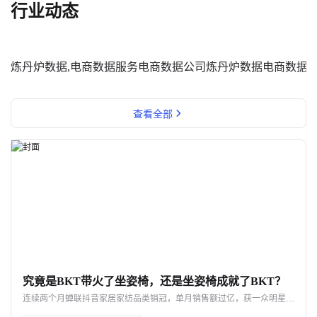
行业动态
炼丹炉数据,电商数据服务
电商数据公司
炼丹炉数据
电商数据
查看全部
究竟是BKT带火了坐姿椅，还是坐姿椅成就了BKT？
连续两个月蝉联抖音家居家纺品类销冠，单月销售额过亿，获一众明星网红力挺，BKT如何凭借一款坐姿椅实现声量销量双开花？ 即便不断被质疑是“智商税”，好评率却依旧高达98%，成为打工人的新一代工位搭子，BKT坐姿椅爆单的背后，又命中了哪些网红密码？ 究竟是BKT带火了坐姿椅，还是坐姿椅成就了BKT呢？