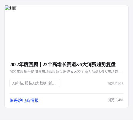
2022年度回顾｜22个高增长赛道&5大消费趋势复盘
2022年度炼丹炉淘系市场深度复盘出炉🔥🔥22个潜力品类及5大市场趋势解读，点击文章阅读～
AI科技, 服装AI大数据, 新消费品牌, Z世代, 新中产, 银发经济, 宅经济, 户外经济, 情绪消费, 短视频营销, 直播营销, 登山, 垂钓, 露营, 滑雪, 防疫政策, 保健意识, 宠物经济, 国货崛起
2023/01/13
浏览
2,481
炼丹炉电商情报