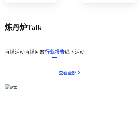
概念洞察
数据中心
炼丹炉Talk
对比分析
消费者说
直播活动
直播回放
行业报告
线下活动
解决方案
查看全部
金融市场解决方案
电商解决方案
资源中心
新闻中心
活动中心