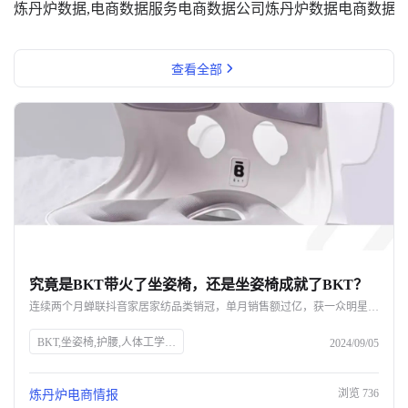
炼丹炉数据,电商数据服务
电商数据公司
炼丹炉数据
电商数据
查看全部
究竟是BKT带火了坐姿椅，还是坐姿椅成就了BKT？
连续两个月蝉联抖音家居家纺品类销冠，单月销售额过亿，获一众明星网红力挺，BKT如何凭借一款坐姿椅实现声量销量双开花？ 即便不断被质疑是“智商税”，好评率却依旧高达98%，成为打工人的新一代工位搭子，BKT坐姿椅爆单的背后，又命中了哪些网红密码？ 究竟是BKT带火了坐姿椅，还是坐姿椅成就了BKT呢？
BKT,坐姿椅,护腰,人体工学,抖音,家居家纺,销量,网红,品牌力,电商布局,直播带货,消费者需求
2024/09/05
浏览
736
炼丹炉电商情报