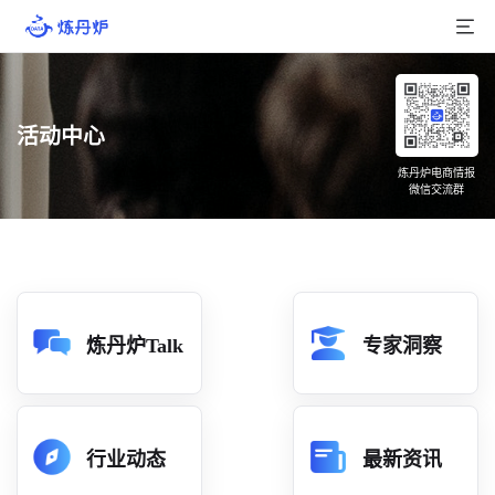
首页
活动中心
产品介绍
炼丹炉电商情报
微信交流群
大数据
行业数据
品牌数据
店铺数据
炼丹炉Talk
专家洞察
商品库
分析
行业动态
最新资讯
组合洞察