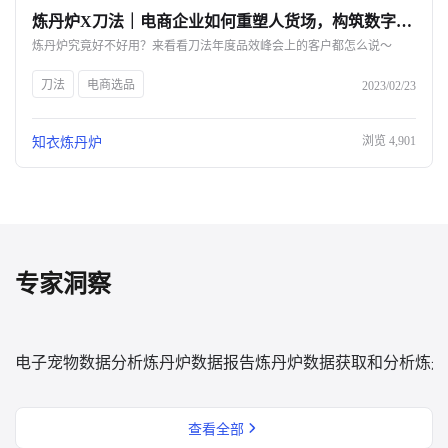
炼丹炉X刀法｜电商企业如何重塑人货场，构筑数字化护城河？-杭州知衣科技
关于我们
炼丹炉究竟好不好用？来看看刀法年度品效峰会上的客户都怎么说～
公司介绍
刀法
电商选品
2023/02/23
合作伙伴计划
浏览
4,901
知衣炼丹炉
商机推荐
行业报告
专家洞察
电子宠物数据分析
炼丹炉数据报告
炼丹炉数据获取和分析
炼丹
查看全部