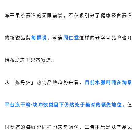
冻干果茶赛道的无限前景，不仅吸引来了健康轻食赛道
的新锐品牌
每鲜说
，就连
同仁堂
这样的老字号品牌也开
始布局冻干果茶赛道。
从「炼丹炉」热销品牌趋势来看，
目前水獭吨吨在淘系
平台冻干粉/块冲饮类目下仍然处于绝对的领先地位，
但
同赛道的每鲜说同样也来势汹汹，二者不管是从产品风