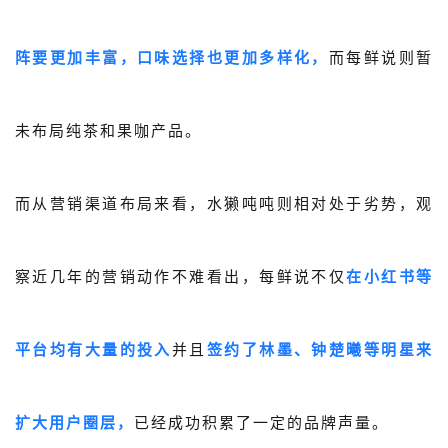
阵要更加丰富，口味选择也更加多样化，
而每鲜说则暂
未布局纯茶和果咖产品。
而从营销渠道布局来看，水獭吨吨则相对处于劣势，观
察近几年的营销动作不难看出，每鲜说不仅
在小红书等
平台均有大量的投入
并且
签约了林墨、钟楚曦等明星来
扩大用户圈层，
已经成功积累了一定的品牌声量。