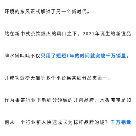
关于我们
环境的东风正式解锁了另一个新时代。
公司介绍
合作伙伴计划
站在新中式茶饮爆火的风口之下，2021年诞生的新锐品
商机推荐
牌水獭吨吨不仅
只用了短短1年的时间就突破千万销量
，
行业报告
并成功登榜天猫等多个平台果茶细分品类第一。
作为果茶行业下新细分领域的开创品牌，水獭吨吨是如
何从一个行业新人快速成长为标杆品牌的呢？
千万销量