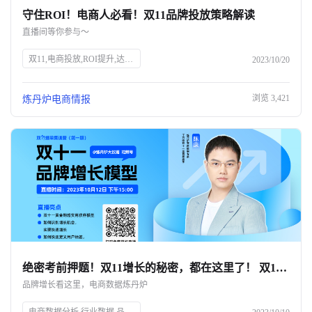
守住ROI！电商人必看！双11品牌投放策略解读
关于我们
直播间等你参与～
公司介绍
双11,电商投放,ROI提升,达人筛选,预算控制,品牌策略,抖、红平台,炼丹炉大数据,知衣科技,AI科技
2023/10/20
合作伙伴计划
浏览
3,421
炼丹炉电商情报
商机推荐
行业报告
绝密考前押题！双11增长的秘密，都在这里了！ 双11只能眼睁睁看着别人爆单？💔
品牌增长看这里，电商数据炼丹炉