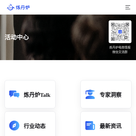
首页
活动中心
产品介绍
炼丹炉电商情报
微信交流群
大数据
行业数据
品牌数据
店铺数据
炼丹炉Talk
专家洞察
商品库
分析
行业动态
最新资讯
组合洞察