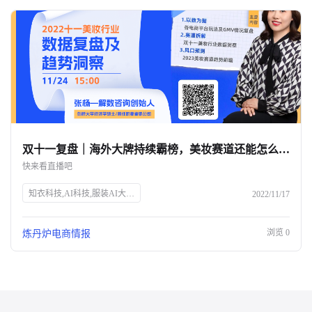
双十一复盘｜海外大牌持续霸榜，美妆赛道还能怎么玩？-杭州知衣科技
快来看直播吧
知衣科技,AI科技,服装AI大数据,双十一,美妆行业,数据洞察,电商直播,炼丹炉Talk,张杨,解数咨询,电商趋势,GMV分析,市场变化,品牌增长,获客成本,未来趋势
2022/11/17
浏览
0
炼丹炉电商情报