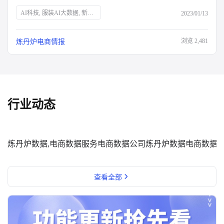
AI科技, 服装AI大数据, 新消费品牌, Z世代, 新中产, 银发经济, 宅经济, 户外经济, 情绪消费, 短视频营销, 直播营销, 登山, 垂钓, 露营, 滑雪, 防疫政策, 保健意识, 宠物经济, 国货崛起
2023/01/13
浏览
2,481
炼丹炉电商情报
行业动态
炼丹炉数据,电商数据服务
电商数据公司
炼丹炉数据
电商数据
查看全部