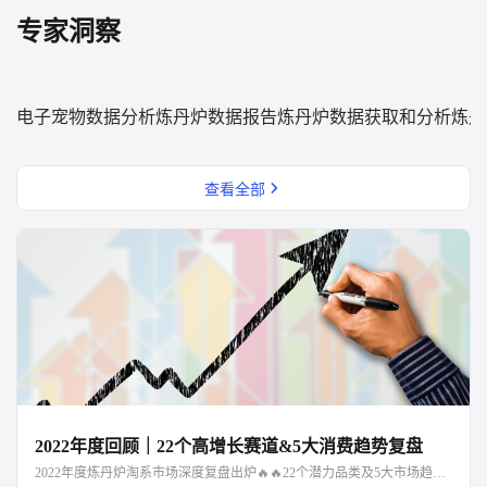
专家洞察
电子宠物数据分析
炼丹炉数据报告
炼丹炉数据获取和分析
炼丹
查看全部
2022年度回顾｜22个高增长赛道&5大消费趋势复盘
2022年度炼丹炉淘系市场深度复盘出炉🔥🔥22个潜力品类及5大市场趋势解读，点击文章阅读～