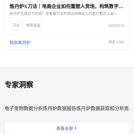
炼丹炉X刀法｜电商企业如何重塑人货场，构筑数字化护城河？-杭州知衣科技
关于我们
炼丹炉究竟好不好用？来看看刀法年度品效峰会上的客户都怎么说～
公司介绍
刀法
电商选品
2023/02/23
合作伙伴计划
浏览
4,901
知衣炼丹炉
商机推荐
行业报告
专家洞察
电子宠物数据分析
炼丹炉数据报告
炼丹炉数据获取和分析
炼丹
查看全部