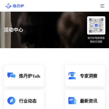
首页
活动中心
产品介绍
炼丹炉电商情报
微信交流群
大数据
行业数据
品牌数据
店铺数据
炼丹炉Talk
专家洞察
商品库
分析
行业动态
最新资讯
组合洞察