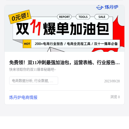
免费领！双11冲刺最强加油包，运营表格、行业报告、面试资料全都有！
快来领取你的双11爆单秘籍吧~
电商数据分析, 行业数据, 品牌数据, 店铺数据, 商品数据, 炼丹炉, 双十一大促, 运营表格, 行业报告, 面试资料, 电商干货包, 免费领取, 大促销售目标规划, 流量渠道复盘, 会员数据复盘, 电商部门绩效晋升, 电商运营利润分析, 出入库明细登记, 库存预警, 电商推广运营计划, 店铺运营每日流水记账, 店铺运营成本统计, 数据洞察, 市场消费趋势, 数字化驱动, 佛系经济, 大健康趋势, 护肤品功能性原料, 户外行业机会点, 男士护肤, 演出经济增长, 年轻人观察
2023/09/28
浏览
0
炼丹炉电商情报