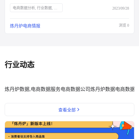
电商数据分析, 行业数据, 品牌数据, 店铺数据, 商品数据, 炼丹炉, 双十一大促, 运营表格, 行业报告, 面试资料, 电商干货包, 免费领取, 大促销售目标规划, 流量渠道复盘, 会员数据复盘, 电商部门绩效晋升, 电商运营利润分析, 出入库明细登记, 库存预警, 电商推广运营计划, 店铺运营每日流水记账, 店铺运营成本统计, 数据洞察, 市场消费趋势, 数字化驱动, 佛系经济, 大健康趋势, 护肤品功能性原料, 户外行业机会点, 男士护肤, 演出经济增长, 年轻人观察
2023/09/28
浏览
0
炼丹炉电商情报
行业动态
炼丹炉数据,电商数据服务
电商数据公司
炼丹炉数据
电商数据
查看全部