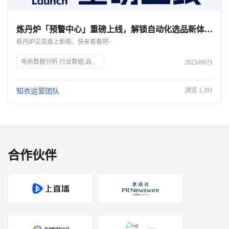
炼丹炉「预警中心」重磅上线，解锁自动化选品新体验！ T+1级数据监控，自动化高效选品
炼丹炉又双叒上新啦，快来看看吧~
电商数据分析,行业数据,品牌数据,店铺数据,商品数据,炼丹炉,全域数据覆盖,市场规模,行业发展趋势,AI科技,服装AI大数据
2023/09/21
浏览
1,391
知衣运营团队
合作伙伴