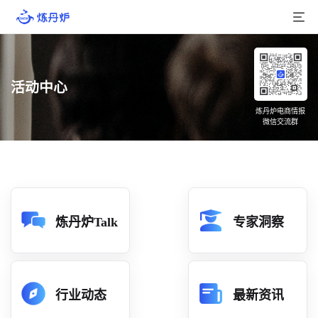
首页
活动中心
产品介绍
炼丹炉电商情报
微信交流群
大数据
行业数据
品牌数据
店铺数据
炼丹炉Talk
专家洞察
商品库
分析
行业动态
最新资讯
组合洞察