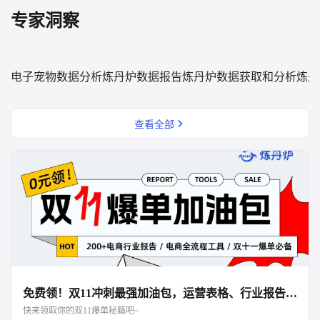
专家洞察
电子宠物数据分析
炼丹炉数据报告
炼丹炉数据获取和分析
炼丹
查看全部
免费领！双11冲刺最强加油包，运营表格、行业报告、面试资料全都有！
快来领取你的双11爆单秘籍吧~