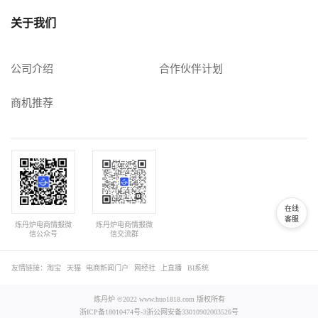
关于我们
公司介绍
合作伙伴计划
商机推荐
在线
客服
炼丹炉电商情报微
炼丹炉电商情报微
信公众号
信交流群
友情链接：
淘宝
天猫
电商新闻门户
网经社
上直播
BI系统
炼丹炉 ©2022 www.huo1818.com 版权所有
浙ICP备18010474号-3
浙公网安备33010902003526号