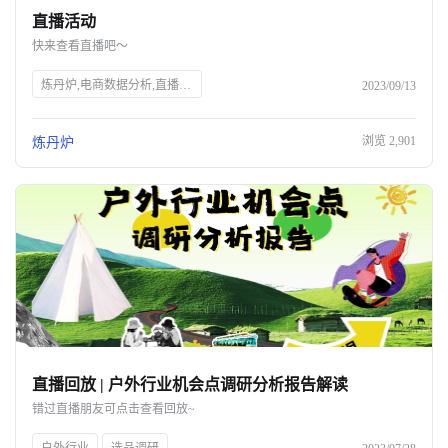
直播活动
关于我们
快来查看直播吧～
公司介绍
炼丹炉,电商数据分析,直播行业解读,宠物行业解读,知衣科技,AI大数据,服装AI
2023/09/13
合作伙伴计划
浏览
2,901
炼丹炉
商机推荐
行业报告
直播回放 | 户外行业机会点调研分析报告解读
错过直播朋友可点击查看回放~