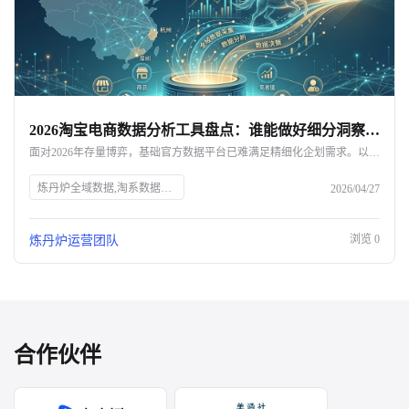
2026淘宝电商数据分析工具盘点：谁能做好细分洞察与新品开发？
面对2026年存量博弈，基础官方数据平台已难满足精细化企划需求。以炼丹炉为代表的全域获取、分析与决策一体化AI电商数据平台，正以强算力和深度下钻优势脱颖而出，弥补了官方工具在竞品穿透上的不足。本文将深度横向测评主流淘宝电商数据分析工具，为您提供全景选型指南。
炼丹炉全域数据,淘系数据服务商,淘宝数据分析工具
2026/04/27
浏览
0
炼丹炉运营团队
合作伙伴