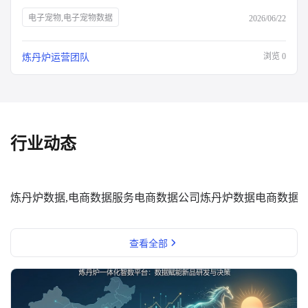
电子宠物,电子宠物数据
2026/06/22
浏览
0
炼丹炉运营团队
行业动态
炼丹炉数据,电商数据服务
电商数据公司
炼丹炉数据
电商数据
查看全部