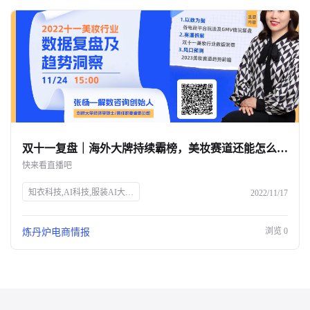
双十一复盘｜海外大牌持续霸榜，美妆赛道还能怎么玩？-杭州知衣科技
快来看直播吧
知衣科技,AI科技,服装AI大数据,双十一,美妆行业,数据洞察,电商直播,炼丹炉Talk,张杨,解数咨询,电商趋势,GMV分析,市场变化,品牌增长,获客成本,未来趋势
2022/11/17
浏览
0
炼丹炉电商情报