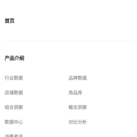
首页
产品介绍
行业数据
品牌数据
店铺数据
商品库
组合洞察
概念洞察
数据中心
对比分析
消费者说