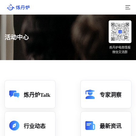
首页
活动中心
产品介绍
炼丹炉电商情报
微信交流群
大数据
行业数据
品牌数据
店铺数据
炼丹炉Talk
专家洞察
商品库
分析
行业动态
最新资讯
组合洞察