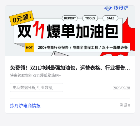
免费领！双11冲刺最强加油包，运营表格、行业报告、面试资料全都有！
快来领取你的双11爆单秘籍吧~
电商数据分析, 行业数据, 品牌数据, 店铺数据, 商品数据, 炼丹炉, 双十一大促, 运营表格, 行业报告, 面试资料, 电商干货包, 免费领取, 大促销售目标规划, 流量渠道复盘, 会员数据复盘, 电商部门绩效晋升, 电商运营利润分析, 出入库明细登记, 库存预警, 电商推广运营计划, 店铺运营每日流水记账, 店铺运营成本统计, 数据洞察, 市场消费趋势, 数字化驱动, 佛系经济, 大健康趋势, 护肤品功能性原料, 户外行业机会点, 男士护肤, 演出经济增长, 年轻人观察
2023/09/28
浏览
0
炼丹炉电商情报