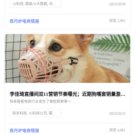
AI科技, 服装AI大数据, 天猫双11, 店播, 淘工厂, 国民宝贝, 抖音商城, GMV, 京东双11, 成交订单量, 知衣科技, 直播电商, 品牌直播, 电商平台, 双11大促
2023/10/30
浏览
2,901
炼丹炉电商情报
李佳琦直播间双11营销节奏曝光；近期狗嘴套销量激增｜一周热点
快来看看电商行业发生了哪些新鲜事～
知衣科技, AI科技公司, 服装AI大数据, 双11, 天猫开店潮, 新商家入驻, 淘宝百亿补贴, 京东延迟发货, 抖音商城好物节, 李佳琦直播间, 章小蕙带货, 欧莱雅停产DECLOR, 阿奇霉素需求, 狗嘴套销量, 武汉二厂汽水上市
2023/10/23
浏览
4,081
炼丹炉电商情报