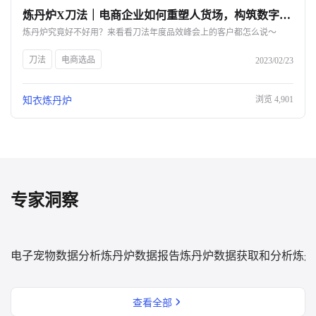
炼丹炉X刀法｜电商企业如何重塑人货场，构筑数字化护城河？-杭州知衣科技
关于我们
炼丹炉究竟好不好用？来看看刀法年度品效峰会上的客户都怎么说～
公司介绍
刀法
电商选品
2023/02/23
合作伙伴计划
浏览
4,901
知衣炼丹炉
商机推荐
行业报告
专家洞察
电子宠物数据分析
炼丹炉数据报告
炼丹炉数据获取和分析
炼丹
查看全部