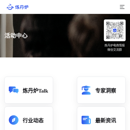
首页
活动中心
产品介绍
炼丹炉电商情报
微信交流群
大数据
行业数据
品牌数据
店铺数据
炼丹炉Talk
专家洞察
商品库
分析
行业动态
最新资讯
组合洞察