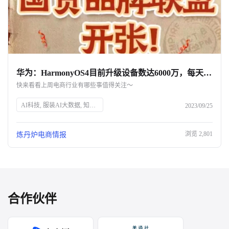
华为：HarmonyOS4目前升级设备数达6000万，每天增加120万用户｜一周热点
快来看看上周电商行业有哪些事值得关注～
AI科技, 服装AI大数据, 知衣科技, 淘宝, 国货超市, 抖音电商, 全域兴趣电商, 京东双11, 新商家增长, 淘宝报销机, 茅台, 德芙, 酒心巧克力, 花西子, 直播间互动, 日本资生堂, 营养补充剂, 周黑鸭, 财报, 完美日记, 仿生膜口红, 华为Mate60, HarmonyOS4
2023/09/25
浏览
2,801
炼丹炉电商情报
合作伙伴