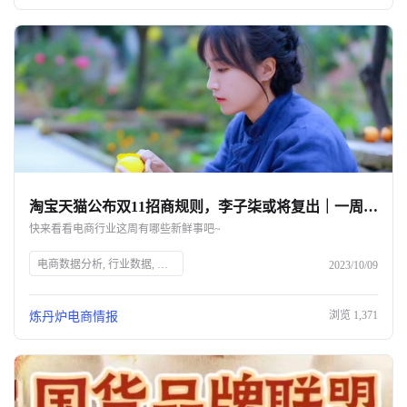
淘宝天猫公布双11招商规则，李子柒或将复出｜一周热点
快来看看电商行业这周有哪些新鲜事吧~
电商数据分析, 行业数据, 品牌数据, 店铺数据, 商品数据, 炼丹炉, 双11招商规则, 淘宝天猫, 优惠方式, 官方立减, 跨店满减, 淘宝问问, ChatGPT, 京东消费数据, 国庆消费趋势, 小红书双十一, 李子柒复出, 香奈儿涨价, 花王美妆品牌, 章小蕙直播, 免煮糙米饭, 天地壹号椰汁, 电商市场分析, 数据驱动营销
2023/10/09
浏览
1,371
炼丹炉电商情报