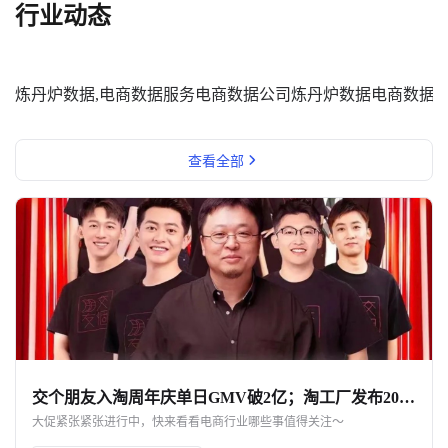
行业动态
炼丹炉数据,电商数据服务
电商数据公司
炼丹炉数据
电商数据
查看全部
交个朋友入淘周年庆单日GMV破2亿；淘工厂发布2023年度“国民宝贝”｜一周热点
大促紧张紧张进行中，快来看看电商行业哪些事值得关注～