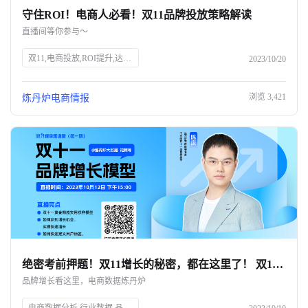
守住ROI！电商人必看！双11品牌投放策略解读
关于我们
直播间等你参与～
公司介绍
双11,电商投放,ROI提升,达人筛选,预算控制,品牌策略,抖、红平台,炼丹炉大数据,知衣科技,AI科技
2023/10/20
合作伙伴计划
浏览
3,421
炼丹炉电商情报
商机推荐
行业报告
绝密考前押题！双11增长的秘密，都在这里了！ 双11只能眼睁睁看着别人爆单？💔
品牌增长看这里，电商数据炼丹炉