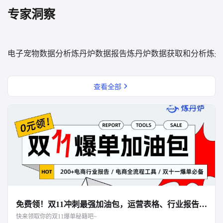
专家洞察
电子宠物数据分析
炼丹炉数据报告
炼丹炉数据获取和分析
炼丹
查看全部
免费领！双11冲刺最强加油包，运营表格、行业报告、面试资料全都有！
快来领取你的双11爆单秘籍吧~