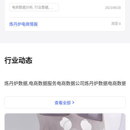
电商数据分析, 行业数据, 品牌数据, 店铺数据, 商品数据, 炼丹炉, 双十一大促, 运营表格, 行业报告, 面试资料, 电商干货包, 免费领取, 大促销售目标规划, 流量渠道复盘, 会员数据复盘, 电商部门绩效晋升, 电商运营利润分析, 出入库明细登记, 库存预警, 电商推广运营计划, 店铺运营每日流水记账, 店铺运营成本统计, 数据洞察, 市场消费趋势, 数字化驱动, 佛系经济, 大健康趋势, 护肤品功能性原料, 户外行业机会点, 男士护肤, 演出经济增长, 年轻人观察
2023/09/28
浏览
0
炼丹炉电商情报
行业动态
炼丹炉数据,电商数据服务
电商数据公司
炼丹炉数据
电商数据
查看全部