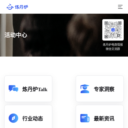
首页
活动中心
产品介绍
炼丹炉电商情报
微信交流群
大数据
行业数据
品牌数据
店铺数据
炼丹炉Talk
专家洞察
商品库
分析
行业动态
最新资讯
组合洞察