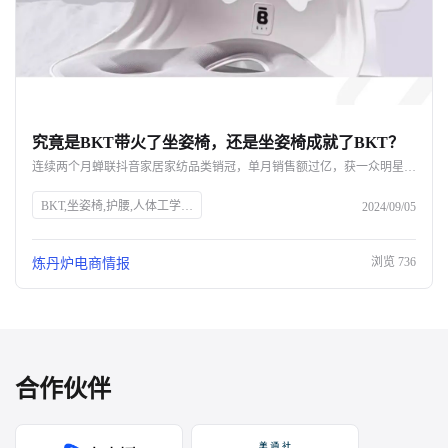
究竟是BKT带火了坐姿椅，还是坐姿椅成就了BKT？
连续两个月蝉联抖音家居家纺品类销冠，单月销售额过亿，获一众明星网红力挺，BKT如何凭借一款坐姿椅实现声量销量双开花？ 即便不断被质疑是“智商税”，好评率却依旧高达98%，成为打工人的新一代工位搭子，BKT坐姿椅爆单的背后，又命中了哪些网红密码？ 究竟是BKT带火了坐姿椅，还是坐姿椅成就了BKT呢？
BKT,坐姿椅,护腰,人体工学,抖音,家居家纺,销量,网红,品牌力,电商布局,直播带货,消费者需求
2024/09/05
浏览
736
炼丹炉电商情报
合作伙伴