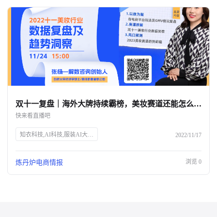
双十一复盘｜海外大牌持续霸榜，美妆赛道还能怎么玩？-杭州知衣科技
快来看直播吧
知衣科技,AI科技,服装AI大数据,双十一,美妆行业,数据洞察,电商直播,炼丹炉Talk,张杨,解数咨询,电商趋势,GMV分析,市场变化,品牌增长,获客成本,未来趋势
2022/11/17
浏览
0
炼丹炉电商情报