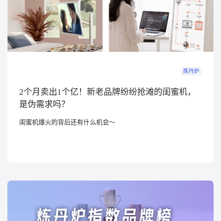
炼丹炉
2个月卖出1个亿！新老品牌纷纷抢滩的闺蜜机，
是伪需求吗？
闺蜜机爆火的背后还有什么机会～