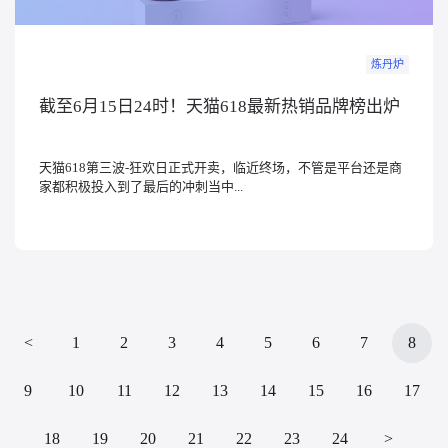
炼丹炉
截至6月15日24时！天猫618最新热销品牌榜出炉
天猫618第三波-狂欢日正式开卖，临近终场，不管是平台还是商
家都积极投入到了最后的冲刺当中...
<
1
2
3
4
5
6
7
8
9
10
11
12
13
14
15
16
17
18
19
20
21
22
23
24
>