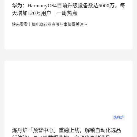
华为：HarmonyOS4目前升级设备数达6000万，每
概念洞察
天增加120万用户｜一周热点
快来看看上周电商行业有哪些事值得关注～
数据中心
对比分析
消费者说
解决方案
金融市场解决方案
电商解决方案
资源中心
炼丹炉
新闻中心
炼丹炉「预警中心」重磅上线，解锁自动化选品
活动中心