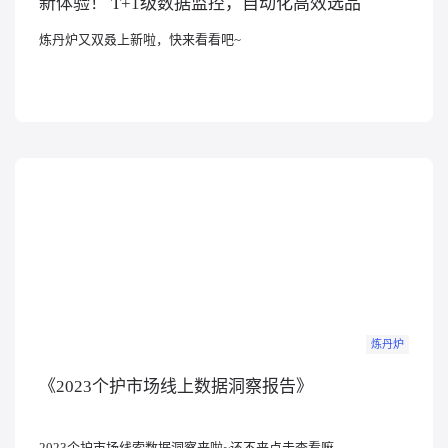
新体验！ T+1级数据监控，自动化高效选品
关于我们
炼丹炉又双叒上新啦，快来看看吧~
公司介绍
合作伙伴计划
商机推荐
行业报告
炼丹炉
《2023个护市场线上数据洞察报告》
2023个护市场线索数据洞察来啦~还不来点击查看嘛