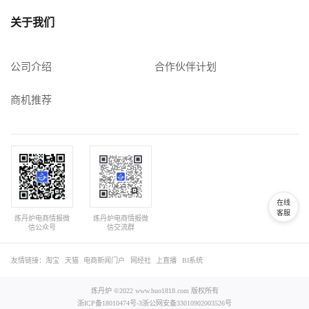
关于我们
公司介绍
合作伙伴计划
商机推荐
在线
客服
炼丹炉电商情报微
炼丹炉电商情报微
信公众号
信交流群
友情链接：
淘宝
天猫
电商新闻门户
网经社
上直播
BI系统
炼丹炉 ©2022 www.huo1818.com 版权所有
浙ICP备18010474号-3
浙公网安备33010902003526号