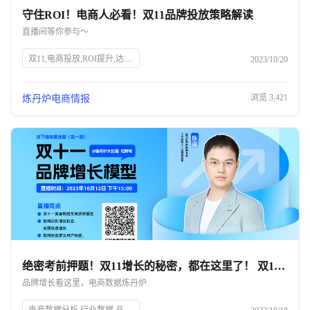
守住ROI！电商人必看！双11品牌投放策略解读
关于我们
直播间等你参与～
公司介绍
双11,电商投放,ROI提升,达人筛选,预算控制,品牌策略,抖、红平台,炼丹炉大数据,知衣科技,AI科技
2023/10/20
合作伙伴计划
浏览
3,421
炼丹炉电商情报
商机推荐
行业报告
绝密考前押题！双11增长的秘密，都在这里了！ 双11只能眼睁睁看着别人爆单？💔
品牌增长看这里，电商数据炼丹炉