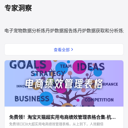
专家洞察
电子宠物数据分析
炼丹炉数据报告
炼丹炉数据获取和分析
炼丹
查看全部
免费领！淘宝天猫超实用电商绩效管理表格合集-杭州知衣科技
免费领💥💥8大超实用电商绩效管理表格，从上到下，人效翻倍