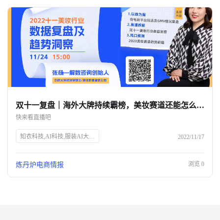
双十一复盘｜海外大牌持续霸榜，美妆赛道还能怎么玩？-杭州知衣科技
快来看直播吧
知衣科技,AI科技,服装AI大数据,双十一,美妆行业,数据洞察,电商直播,炼丹炉Talk,张杨,解数咨询,电商趋势,GMV分析,市场变化,品牌增长,获客成本,未来趋势
2022/11/17
浏览
0
炼丹炉电商情报