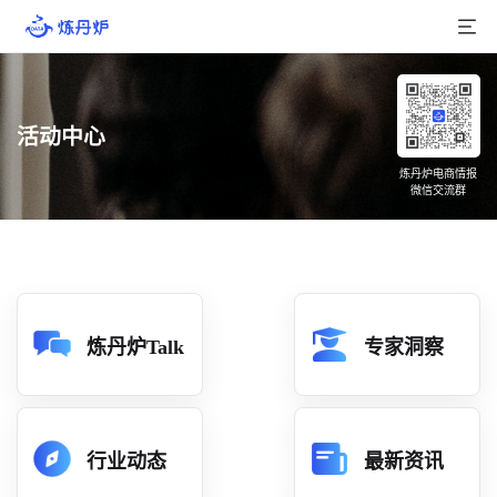
首页
活动中心
产品介绍
炼丹炉电商情报
微信交流群
大数据
行业数据
品牌数据
店铺数据
炼丹炉Talk
专家洞察
商品库
分析
行业动态
最新资讯
组合洞察