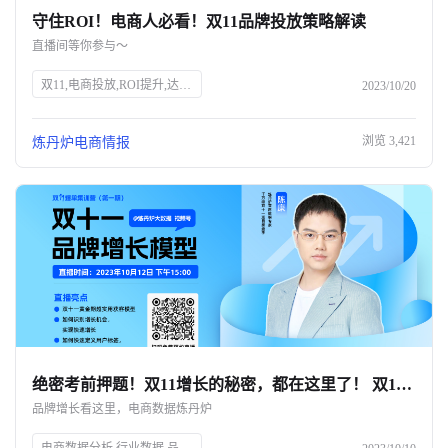
守住ROI！电商人必看！双11品牌投放策略解读
关于我们
直播间等你参与～
公司介绍
双11,电商投放,ROI提升,达人筛选,预算控制,品牌策略,抖、红平台,炼丹炉大数据,知衣科技,AI科技
2023/10/20
合作伙伴计划
浏览
3,421
炼丹炉电商情报
商机推荐
行业报告
绝密考前押题！双11增长的秘密，都在这里了！ 双11只能眼睁睁看着别人爆单？💔
品牌增长看这里，电商数据炼丹炉