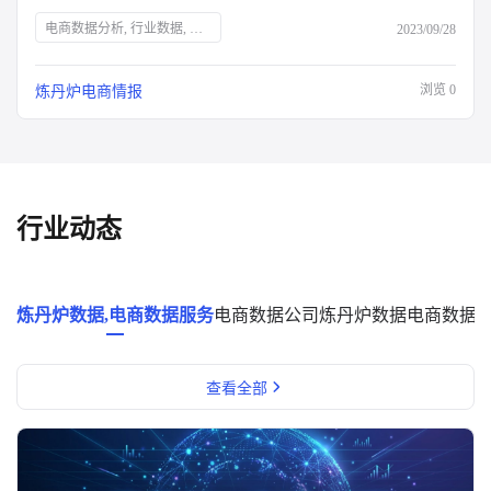
电商数据分析, 行业数据, 品牌数据, 店铺数据, 商品数据, 炼丹炉, 双十一大促, 运营表格, 行业报告, 面试资料, 电商干货包, 免费领取, 大促销售目标规划, 流量渠道复盘, 会员数据复盘, 电商部门绩效晋升, 电商运营利润分析, 出入库明细登记, 库存预警, 电商推广运营计划, 店铺运营每日流水记账, 店铺运营成本统计, 数据洞察, 市场消费趋势, 数字化驱动, 佛系经济, 大健康趋势, 护肤品功能性原料, 户外行业机会点, 男士护肤, 演出经济增长, 年轻人观察
2023/09/28
浏览
0
炼丹炉电商情报
行业动态
炼丹炉数据,电商数据服务
电商数据公司
炼丹炉数据
电商数据
查看全部