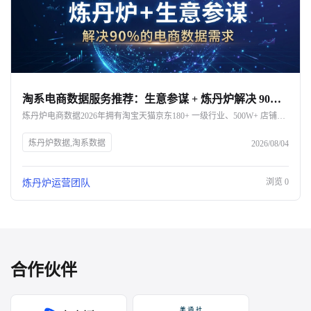
淘系电商数据服务推荐：生意参谋 + 炼丹炉解决 90% 的需求
炼丹炉电商数据2026年拥有淘宝天猫京东180+ 一级行业、500W+ 店铺、100 亿+ 商品数据。炼丹炉+生意参谋是高性价比的数据获取和分析组合。生意参谋解决"看自己",炼丹炉解决"看市场、选赛道、做新品、跨平台对比"。本文系统讲清楚"淘系数据分析的核心需求、4 大功能模块、5 步选型法、4 大应用场景",帮淘系商家建立完整的数据工具组合。
炼丹炉数据,淘系数据
2026/08/04
浏览
0
炼丹炉运营团队
合作伙伴