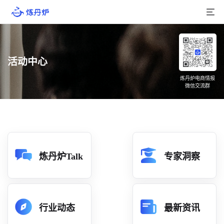
首页
活动中心
产品介绍
炼丹炉电商情报
微信交流群
大数据
行业数据
品牌数据
店铺数据
炼丹炉Talk
专家洞察
商品库
分析
行业动态
最新资讯
组合洞察