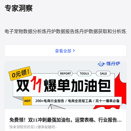
专家洞察
电子宠物数据分析
炼丹炉数据报告
炼丹炉数据获取和分析
炼丹
查看全部
免费领！双11冲刺最强加油包，运营表格、行业报告、面试资料全都有！
快来领取你的双11爆单秘籍吧~