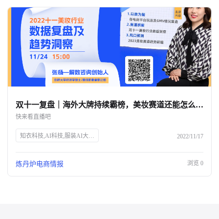
双十一复盘｜海外大牌持续霸榜，美妆赛道还能怎么玩？-杭州知衣科技
快来看直播吧
知衣科技,AI科技,服装AI大数据,双十一,美妆行业,数据洞察,电商直播,炼丹炉Talk,张杨,解数咨询,电商趋势,GMV分析,市场变化,品牌增长,获客成本,未来趋势
2022/11/17
浏览
0
炼丹炉电商情报