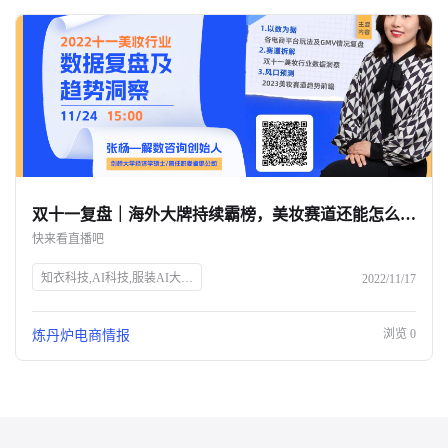
双十一复盘｜海外大牌持续霸榜，美妆赛道还能怎么玩？-杭州知衣科技
快来看直播吧
知衣科技,AI科技,服装AI大数据,双十一,美妆行业,数据洞察,电商直播,炼丹炉Talk,张杨,解数咨询,电商趋势,GMV分析,市场变化,品牌增长,获客成本,未来趋势
2022/11/17
浏览
0
炼丹炉电商情报