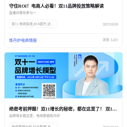
守住ROI！电商人必看！双11品牌投放策略解读
关于我们
直播间等你参与～
公司介绍
双11,电商投放,ROI提升,达人筛选,预算控制,品牌策略,抖、红平台,炼丹炉大数据,知衣科技,AI科技
2023/10/20
合作伙伴计划
浏览
3,421
炼丹炉电商情报
商机推荐
行业报告
绝密考前押题！双11增长的秘密，都在这里了！ 双11只能眼睁睁看着别人爆单？💔
品牌增长看这里，电商数据炼丹炉