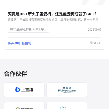
究竟是BKT带火了坐姿椅，还是坐姿椅成就了BKT？
连续两个月蝉联抖音家居家纺品类销冠，单月销售额过亿，获一众明星网红力挺，BKT如何凭借一款坐姿椅实现声量销量双开花？ 即便不断被质疑是“智商税”，好评率却依旧高达98%，成为打工人的新一代工位搭子，BKT坐姿椅爆单的背后，又命中了哪些网红密码？ 究竟是BKT带火了坐姿椅，还是坐姿椅成就了BKT呢？
BKT,坐姿椅,护腰,人体工学,抖音,家居家纺,销量,网红,品牌力,电商布局,直播带货,消费者需求
2024/09/05
浏览
736
炼丹炉电商情报
合作伙伴