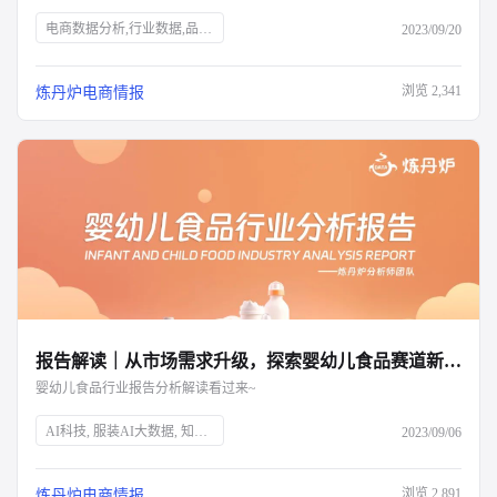
电商数据分析,行业数据,品牌数据,店铺数据,商品数据,炼丹炉,个护市场,口腔护理,身体护理,消费者需求,新锐国货,电商平台,抖音,小红书,气味经济,新媒体营销,全渠道布局,消费洞察,产品升级,细分市场
2023/09/20
浏览
2,341
炼丹炉电商情报
报告解读｜从市场需求升级，探索婴幼儿食品赛道新增量
婴幼儿食品行业报告分析解读看过来~
AI科技, 服装AI大数据, 知衣科技, 母婴市场, 婴幼儿食品, 育儿趋势, 二三胎政策, 效率育儿, 婴幼儿营养品, 特殊配方奶粉, 乳铁蛋白, 雀巢, 超启能恩, 水解蛋白, 市场分析, 消费升级
2023/09/06
浏览
2,891
炼丹炉电商情报