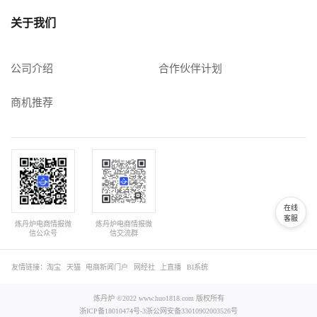
关于我们
公司介绍
合作伙伴计划
商机推荐
在线
客服
炼丹炉电商情报微
炼丹炉电商情报微
信公众号
信交流群
友情链接：
淘宝
天猫
电商新闻门户
网经社
上直播
BI系统
炼丹炉 ©2022 www.huo1818.com 版权所有
浙ICP备18010474号-3
浙公网安备33010902003526号