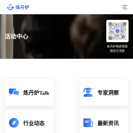
首页
活动中心
产品介绍
炼丹炉电商情报
微信交流群
大数据
行业数据
品牌数据
店铺数据
炼丹炉Talk
专家洞察
商品库
分析
行业动态
最新资讯
组合洞察