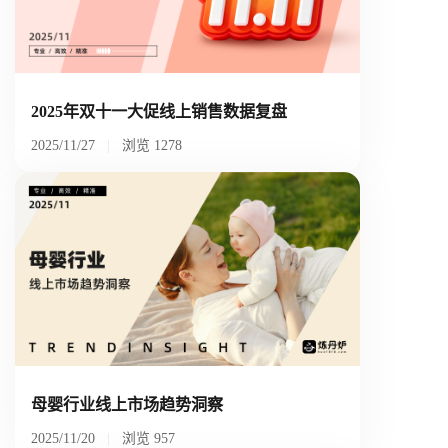
概念洞察
数据中心
2025年双十一大促线上销售数据复盘
对比分析
2025/11/27
|
浏览
1278
消费者说
解决方案
金融市场解决方案
电商解决方案
资源中心
新闻中心
母婴行业线上市场趋势洞察
活动中心
2025/11/20
|
浏览
957