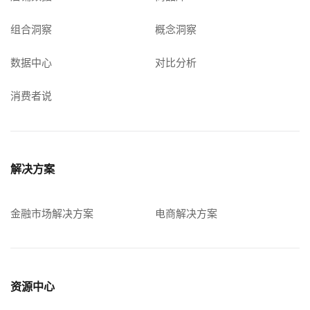
组合洞察
概念洞察
数据中心
对比分析
消费者说
解决方案
金融市场解决方案
电商解决方案
资源中心