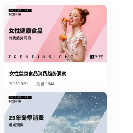
关于我们
公司介绍
合作伙伴计划
商机推荐
行业报告
女性健康食品消费趋势洞察
2025/10/31
|
浏览
1644