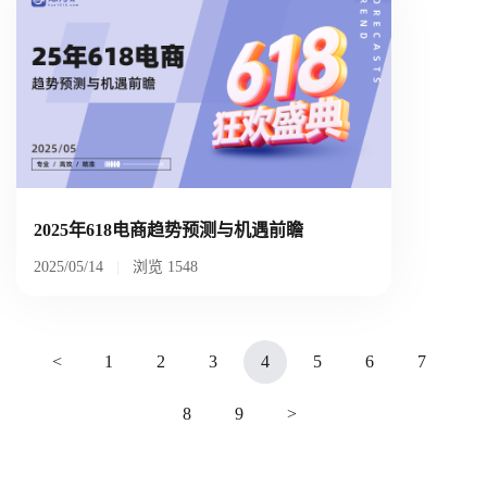
2025年618电商趋势预测与机遇前瞻
2025/05/14
|
浏览
1548
<
1
2
3
4
5
6
7
8
9
>