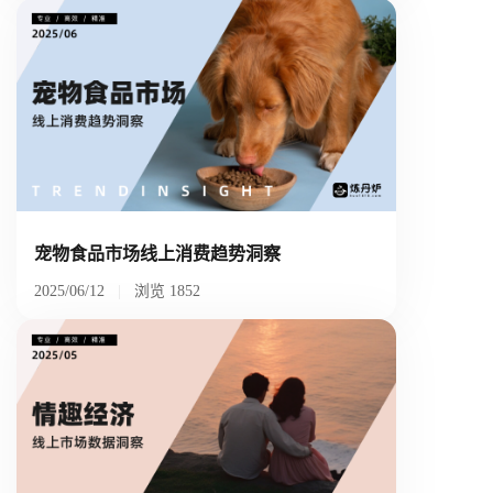
宠物食品市场线上消费趋势洞察
2025/06/12
|
浏览
1852