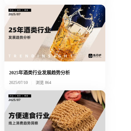
关于我们
公司介绍
合作伙伴计划
商机推荐
行业报告
2025年酒类行业发展趋势分析
2025/07/10
|
浏览
864